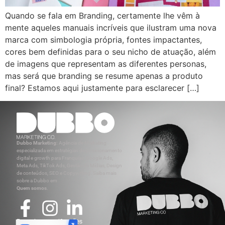
Quando se fala em Branding, certamente lhe vêm à
mente aqueles manuais incríveis que ilustram uma nova
marca com simbologia própria, fontes impactantes,
cores bem definidas para o seu nicho de atuação, além
de imagens que representam as diferentes personas,
mas será que branding se resume apenas a produto
final? Estamos aqui justamente para esclarecer […]
Dubbo Marketing:
Agência de Marketing
especializada em estratégias de posicionamento
digital e growth para Franquias: Google Ads,
Meta Ads, TikTok Ads, Gestão de Mídias, Design
de conteúdos, SEO e Copywriting. Saiba mais
sobre a Dubbo em
Quem somos
.
Parcerias e certificações