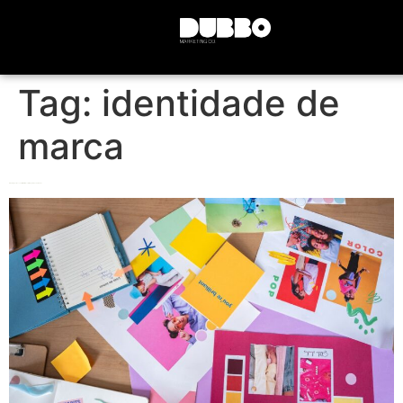
Tag:
identidade de
marca
Branding: Como construir e fortalecer a imagem da sua marca?